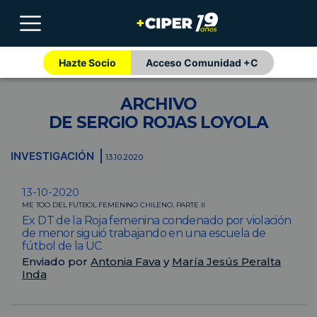
Hazte Socio
Acceso Comunidad +C
ARCHIVO
DE SERGIO ROJAS LOYOLA
INVESTIGACIÓN
13.10.2020
13-10-2020
ME TOO DEL FUTBOL FEMENINO CHILENO, PARTE II
Ex DT de la Roja femenina condenado por violación
de menor siguió trabajando en una escuela de
fútbol de la UC
Enviado por
Antonia Fava
y
María Jesús Peralta
Inda