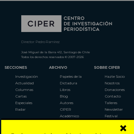
Director: Pedro Ramírez
José Miguel de la Barra 412, Santiago de Chile
Todos los derechos reservados © 2007-2026
SECCIONES
ARCHIVO
SOBRE CIPER
Investigación
Papeles de la
Hazte Socio
Actualidad
Dictadura
Nosotros
Columnas
Libros
Donaciones
Cartas
Blog
Contacto
Especiales
Autores
Talleres
Radar
CIPER
Newsletter
Académico
Festival
×
LaBot
Constituyente