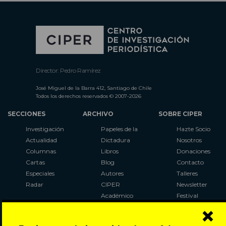
Director: Pedro Ramírez
José Miguel de la Barra 412, Santiago de Chile
Todos los derechos reservados © 2007-2026
SECCIONES
ARCHIVO
SOBRE CIPER
Investigación
Papeles de la
Hazte Socio
Actualidad
Dictadura
Nosotros
Columnas
Libros
Donaciones
Cartas
Blog
Contacto
Especiales
Autores
Talleres
Radar
CIPER
Newsletter
Académico
Festival
×
LaBot
Constituyente