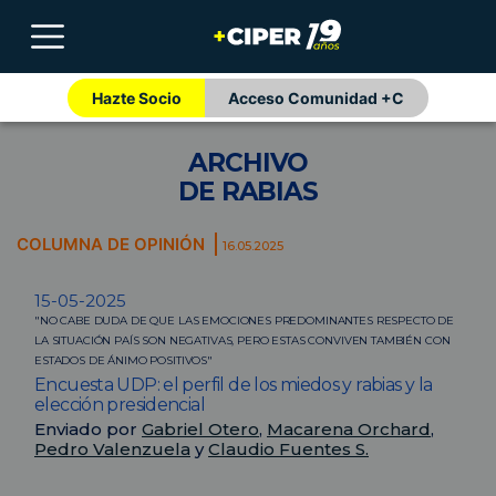
Hazte Socio
Acceso Comunidad +C
ARCHIVO
DE RABIAS
COLUMNA DE OPINIÓN
16.05.2025
15-05-2025
"NO CABE DUDA DE QUE LAS EMOCIONES PREDOMINANTES RESPECTO DE
LA SITUACIÓN PAÍS SON NEGATIVAS, PERO ESTAS CONVIVEN TAMBIÉN CON
ESTADOS DE ÁNIMO POSITIVOS"
Encuesta UDP: el perfil de los miedos y rabias y la
elección presidencial
Enviado por
Gabriel Otero
,
Macarena Orchard
,
Pedro Valenzuela
y
Claudio Fuentes S.