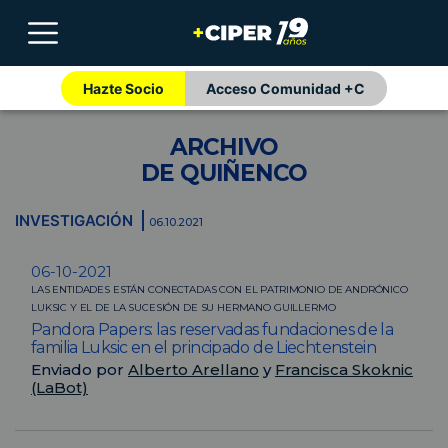
Hazte Socio
Acceso Comunidad +C
ARCHIVO
DE QUIÑENCO
INVESTIGACIÓN
06.10.2021
06-10-2021
LAS ENTIDADES ESTÁN CONECTADAS CON EL PATRIMONIO DE ANDRÓNICO
LUKSIC Y EL DE LA SUCESIÓN DE SU HERMANO GUILLERMO
Pandora Papers: las reservadas fundaciones de la
familia Luksic en el principado de Liechtenstein
Enviado por
Alberto Arellano
y
Francisca Skoknic
(LaBot)