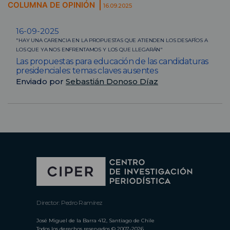
COLUMNA DE OPINIÓN
16.09.2025
16-09-2025
"HAY UNA CARENCIA EN LA PROPUESTAS QUE ATIENDEN LOS DESAFÍOS A
LOS QUE YA NOS ENFRENTAMOS Y LOS QUE LLEGARÁN"
Las propuestas para educación de las candidaturas
presidenciales: temas claves ausentes
Enviado por
Sebastián Donoso Díaz
Director: Pedro Ramírez
José Miguel de la Barra 412, Santiago de Chile
Todos los derechos reservados © 2007-2026