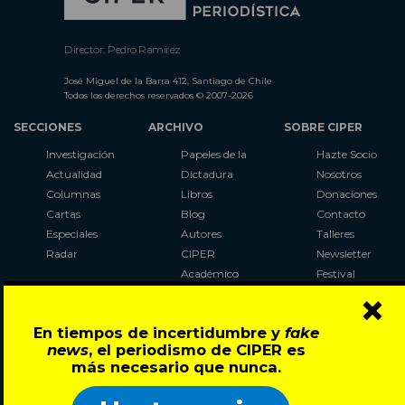
Director: Pedro Ramírez
José Miguel de la Barra 412, Santiago de Chile
Todos los derechos reservados © 2007-2026
SECCIONES
ARCHIVO
SOBRE CIPER
Investigación
Papeles de la
Hazte Socio
Actualidad
Dictadura
Nosotros
Columnas
Libros
Donaciones
Cartas
Blog
Contacto
Especiales
Autores
Talleres
Radar
CIPER
Newsletter
Académico
Festival
×
LaBot
Constituyente
En tiempos de incertidumbre y
fake
Al Plebiscito
news
, el periodismo de CIPER es
con CIPER
más necesario que nunca.
Síguenos en: