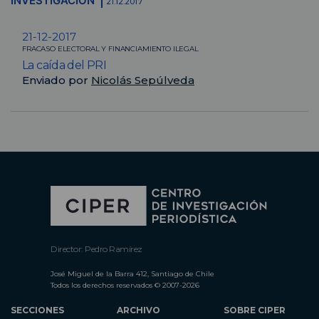
INVESTIGACIÓN
21.12.2017
21-12-2017
FRACASO ELECTORAL Y FINANCIAMIENTO ILEGAL
La caída del PRI
Enviado por
Nicolás Sepúlveda
Director: Pedro Ramírez
José Miguel de la Barra 412, Santiago de Chile
Todos los derechos reservados © 2007-2026
SECCIONES
ARCHIVO
SOBRE CIPER