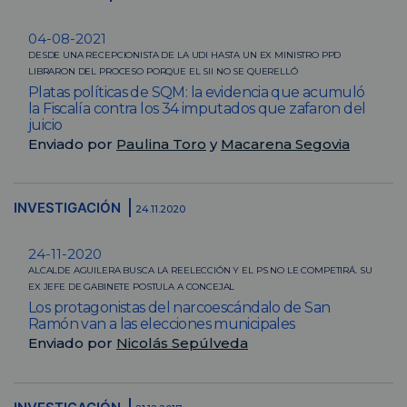
04-08-2021
DESDE UNA RECEPCIONISTA DE LA UDI HASTA UN EX MINISTRO PPD
LIBRARON DEL PROCESO PORQUE EL SII NO SE QUERELLÓ
Platas políticas de SQM: la evidencia que acumuló
la Fiscalía contra los 34 imputados que zafaron del
juicio
Enviado por
Paulina Toro
y
Macarena Segovia
INVESTIGACIÓN
24.11.2020
24-11-2020
ALCALDE AGUILERA BUSCA LA REELECCIÓN Y EL PS NO LE COMPETIRÁ. SU
EX JEFE DE GABINETE POSTULA A CONCEJAL
Los protagonistas del narcoescándalo de San
Ramón van a las elecciones municipales
Enviado por
Nicolás Sepúlveda