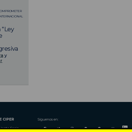
 COMPROMETER
INTERNACIONAL
a "Ley
e
gresiva
ra
y
er
E CIPER
Síguenos en:
Hazte Socio