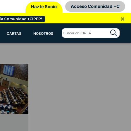
Acceso Comunidad +C
Hazte Socio
×
 la Comunidad +CIPER!
CARTAS
NOSOTROS