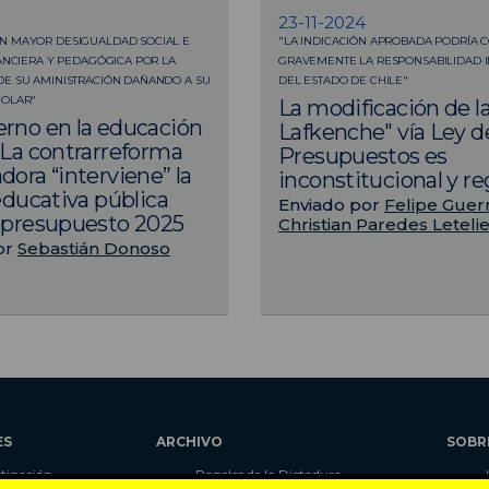
23-11-2024
N MAYOR DESIGUALDAD SOCIAL E
"LA INDICACIÓN APROBADA PODRÍA
NANCIERA Y PEDAGÓGICA POR LA
GRAVEMENTE LA RESPONSABILIDAD 
E SU AMINISTRACIÓN DAÑANDO A SU
DEL ESTADO DE CHILE"
COLAR"
La modificación de l
rno en la educación
Lafkenche" vía Ley d
 La contrarreforma
Presupuestos es
dora “interviene” la
inconstitucional y re
 educativa pública
Enviado por
Felipe Guer
 presupuesto 2025
Christian Paredes Leteli
or
Sebastián Donoso
ES
ARCHIVO
SOBR
stigación
Papeles de la Dictadura