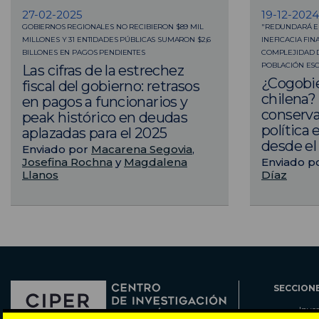
27-02-2025
19-12-2024
GOBIERNOS REGIONALES NO RECIBIERON $89 MIL
"REDUNDARÁ E
MILLONES Y 31 ENTIDADES PÚBLICAS SUMARON $2,6
INEFICACIA FI
BILLONES EN PAGOS PENDIENTES
COMPLEJIDAD D
POBLACIÓN ES
Las cifras de la estrechez
¿Cogobie
fiscal del gobierno: retrasos
chilena?
en pagos a funcionarios y
conserva
peak histórico en deudas
política
aplazadas para el 2025
desde el
Enviado por
Macarena Segovia
,
Josefina Rochna
y
Magdalena
Enviado p
Llanos
Díaz
SECCION
Inve