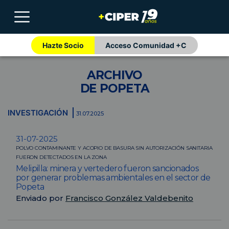
Hazte Socio
Acceso Comunidad +C
ARCHIVO
DE POPETA
INVESTIGACIÓN
31.07.2025
31-07-2025
POLVO CONTAMINANTE Y ACOPIO DE BASURA SIN AUTORIZACIÓN SANITARIA
FUERON DETECTADOS EN LA ZONA
Melipilla: minera y vertedero fueron sancionados
por generar problemas ambientales en el sector de
Popeta
Enviado por
Francisco González Valdebenito