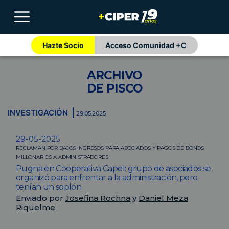
Hazte Socio
Acceso Comunidad +C
ARCHIVO
DE PISCO
INVESTIGACIÓN
29.05.2025
29-05-2025
RECLAMAN POR BAJOS INGRESOS PARA ASOCIADOS Y PAGOS DE BONOS
MILLONARIOS A ADMINISTRADORES
Pugna en Cooperativa Capel: grupo de asociados se
organizó para enfrentar a la administración, pero
tenían un soplón
Enviado por
Josefina Rochna
y
Daniel Meza
Riquelme