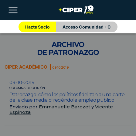
Hazte Socio
Acceso Comunidad +C
ARCHIVO
DE PATRONAZGO
CIPER ACADÉMICO
09.10.2019
09-10-2019
COLUMNA DE OPINIÓN
Patronazgo: cómo los políticos fidelizan a una parte
de la clase media ofreciéndole empleo público
Enviado por
Emmanuelle Barozet
y
Vicente
Espinoza