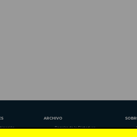
ES
ARCHIVO
SOBR
stigación
Papeles de la Dictadura
alidad
Libros