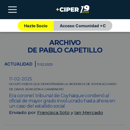
Hazte Socio
Acceso Comunidad +C
ARCHIVO
DE PABLO CAPETILLO
ACTUALIDAD
11.02.2025
11-02-2025
OCULTÓ VIDEOS QUE DEMOSTRABAN LA INOCENCIA DE JOVEN ACUSADO
DE GRAVE AGRESIÓN A CARABINERO
Era coronel: tribunal de Coyhaique condenó al
oficial de mayor grado involucrado hasta ahora en
un caso del estallido social
Enviado por
Francisca Soto
y
Ian Mercado