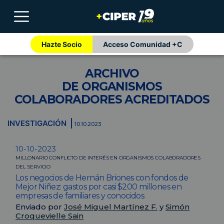
Hazte Socio
Acceso Comunidad +C
ARCHIVO
DE ORGANISMOS
COLABORADORES ACREDITADOS
INVESTIGACIÓN
10.10.2023
10-10-2023
MILLONARIO CONFLICTO DE INTERÉS EN ORGANISMOS COLABORADORES
DEL SERVICIO
Los negocios de Hernán Briones con fondos de
Mejor Niñez: gastos por casi $200 millones en
empresas de familiares y conocidos
Enviado por
José Miguel Martínez F.
y
Simón
Croquevielle Sain