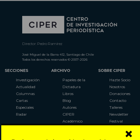
Director: Pedro Ramírez
José Miguel de la Barra 412, Santiago de Chile
Todos los derechos reservados © 2007-2026
SECCIONES
ARCHIVO
SOBRE CIPER
Investigación
Papeles de la
Hazte Socio
Actualidad
Dictadura
Nosotros
Columnas
Libros
Donaciones
Cartas
Blog
Contacto
Especiales
Autores
Talleres
Radar
CIPER
Newsletter
Académico
Festival
×
LaBot
Constituyente