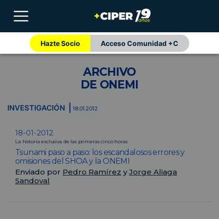
Hazte Socio
Acceso Comunidad +C
ARCHIVO
DE ONEMI
INVESTIGACIÓN
18.01.2012
18-01-2012
La historia exclusiva de las primeras cinco horas
Tsunami paso a paso: los escandalosos errores y
omisiones del SHOA y la ONEMI
Enviado por
Pedro Ramírez
y
Jorge Aliaga
Sandoval