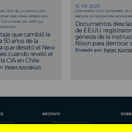
4
15-09-2020
DEL JEFE DE LA AGENCIA, QUE
ESTE MARTES 15 DE SEPTIEMBRE SE 
OPERACIONES PARA DERROCAR A
AÑOS DE SU ORDEN PARA INTERVENIR
 FUE LA BASE DEL ARTÍCULO,
Documentos desclas
ASIFICADO
de EE.UU. registraron
taje que cambió la
génesis de la instruc
 a 50 años de la
Nixon para derrocar 
a que desató el New
Enviado por
Peter Korn
es cuando reveló el
la CIA en Chile
or
Peter Kornbluh
ES
ARCHIVO
SOBR
stigación
Papeles de la Dictadura
alidad
Libros