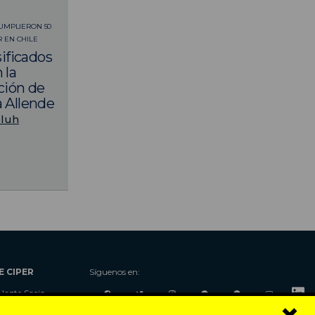
CUMPLIERON 50
 EN CHILE
ificados
 la
ción de
a Allende
bluh
E CIPER
Síguenos en:
Hazte Socio
Nosotros