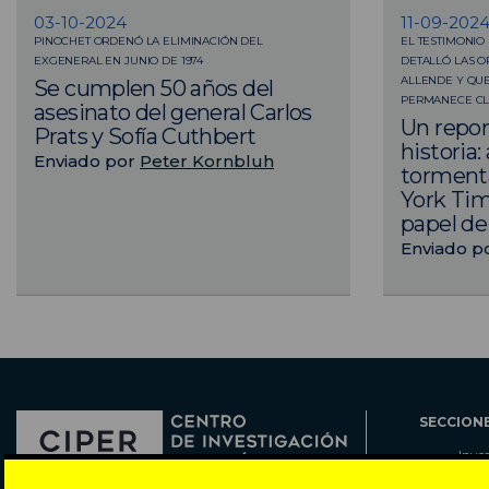
03-10-2024
11-09-202
PINOCHET ORDENÓ LA ELIMINACIÓN DEL
EL TESTIMONIO 
EXGENERAL EN JUNIO DE 1974
DETALLÓ LAS 
ALLENDE Y QUE
Se cumplen 50 años del
PERMANECE CL
asesinato del general Carlos
Un repor
Prats y Sofía Cuthbert
historia:
Enviado por
Peter Kornbluh
torment
York Tim
papel de 
Enviado p
SECCION
Inve
Actu