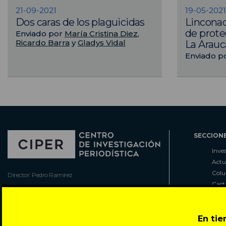
21-09-2021
19-05-2021
Dos caras de los plaguicidas
Linconao
de prote
Enviado por
María Cristina Diez
,
Ricardo Barra
y
Gladys Vidal
La Arauc
Enviado p
SECCION
Inve
Actu
Col
Director: Pedro Ramírez
Cart
José Miguel de la Barra 412, Santiago de Chile
Espe
Todos los derechos reservados © 2007-2026
Rada
En ti