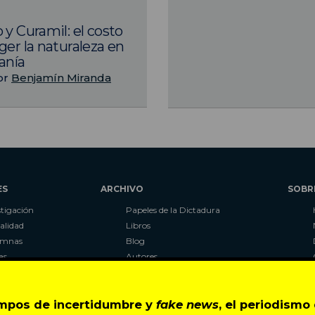
 y Curamil: el costo
ger la naturaleza en
anía
or
Benjamín Miranda
ES
ARCHIVO
SOBR
stigación
Papeles de la Dictadura
alidad
Libros
umnas
Blog
as
Autores
ciales
CIPER Académico
r
LaBot Constituyente
empos de incertidumbre y
fake news
, el periodism
Al Plebiscito con CIPER