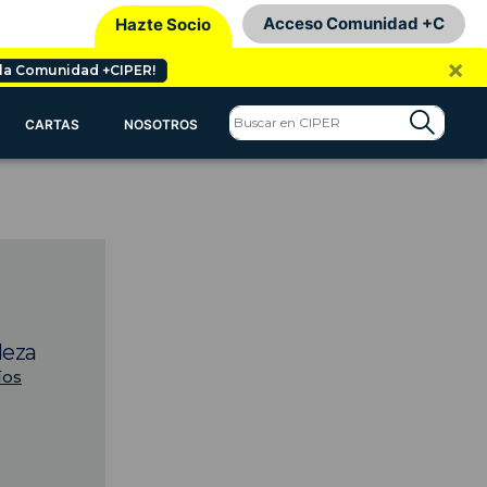
Acceso Comunidad +C
Hazte Socio
×
 la Comunidad +CIPER!
CARTAS
NOSOTROS
leza
íos