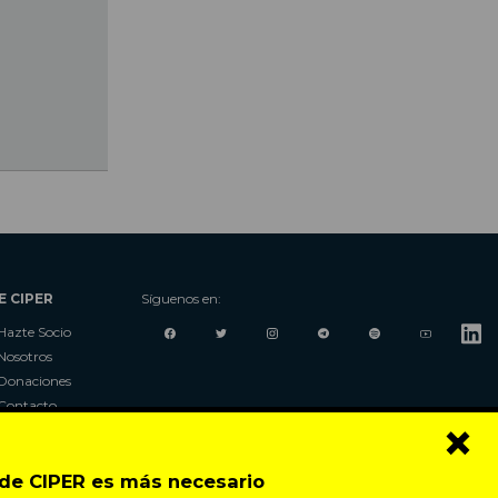
E CIPER
Síguenos en:
Hazte Socio
Nosotros
Donaciones
Contacto
×
Talleres
Newsletter
o de CIPER es más necesario
Festival