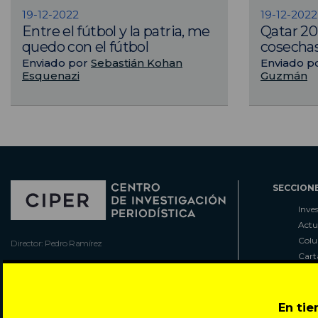
19-12-2022
19-12-2022
Entre el fútbol y la patria, me
Qatar 20
quedo con el fútbol
cosechas
Enviado por
Sebastián Kohan
Enviado p
Esquenazi
Guzmán
SECCION
Inve
Actu
Col
Director: Pedro Ramírez
Cart
José Miguel de la Barra 412, Santiago de Chile
Espe
Todos los derechos reservados © 2007-2026
Rada
En ti