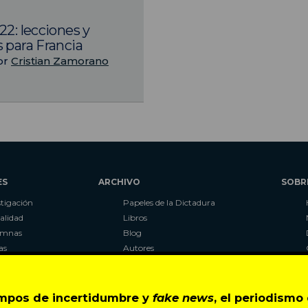
22: lecciones y
 para Francia
or
Cristian Zamorano
ES
ARCHIVO
SOBR
stigación
Papeles de la Dictadura
alidad
Libros
umnas
Blog
as
Autores
ciales
CIPER Académico
r
LaBot Constituyente
Al Plebiscito con CIPER
empos de incertidumbre y
fake news
, el periodism