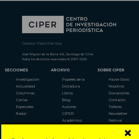
Director: Pedro Ramírez
José Miguel de la Barra 412, Santiago de Chile
Todos los derechos reservados © 2007-2026
SECCIONES
ARCHIVO
SOBRE CIPER
Investigación
Papeles de la
Hazte Socio
Actualidad
Dictadura
Nosotros
Columnas
Libros
Donaciones
Cartas
Blog
Contacto
Especiales
Autores
Talleres
Radar
CIPER
Newsletter
Académico
Festival
×
LaBot
Constituyente