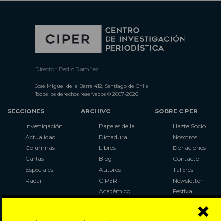
Director: Pedro Ramírez
José Miguel de la Barra 412, Santiago de Chile
Todos los derechos reservados © 2007-2026
SECCIONES
ARCHIVO
SOBRE CIPER
Investigación
Papeles de la
Hazte Socio
Actualidad
Dictadura
Nosotros
Columnas
Libros
Donaciones
Cartas
Blog
Contacto
Especiales
Autores
Talleres
Radar
CIPER
Newsletter
Académico
Festival
×
LaBot
Constituyente