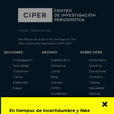
Director: Pedro Ramírez
José Miguel de la Barra 412, Santiago de Chile
Todos los derechos reservados © 2007-2026
SECCIONES
ARCHIVO
SOBRE CIPER
Investigación
Papeles de la
Hazte Socio
Actualidad
Dictadura
Nosotros
Columnas
Libros
Donaciones
Cartas
Blog
Contacto
Especiales
Autores
Talleres
Radar
CIPER
Newsletter
Académico
Festival
×
LaBot
Constituyente
En tiempos de incertidumbre y
fake
Al Plebiscito