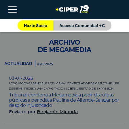
Hazte Socio
Acceso Comunidad +C
ARCHIVO
DE MEGAMEDIA
ACTUALIDAD
03.01.2025
03-01-2025
LOS CARGOS GERENCIALES DEL CANAL CONTROLADO POR CARLOS HELLER
DEBERÁN RECIBIR UNA CAPACITACIÓN SOBRE LIBERTAD DE EXPRESIÓN
Tribunal condena a Megamedia a pedir disculpas
públicas a periodista Paulina de Allende-Salazar por
despido injustificado
Enviado por
Benjamín Miranda