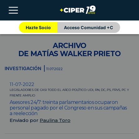
Hazte Socio
Acceso Comunidad +C
ARCHIVO
DE MATÍAS WALKER PRIETO
INVESTIGACIÓN
11.07.2022
11-07-2022
LEGISLADORES DE CASI TODO EL ARCO POLÍTICO: UDI, RN, DC, PS, FRVS, PC Y
FRENTE AMPLIO
Asesores 24/7: treinta parlamentarios ocuparon
personal pagado por el Congreso en sus campañas
a reelección
Enviado por
Paulina Toro