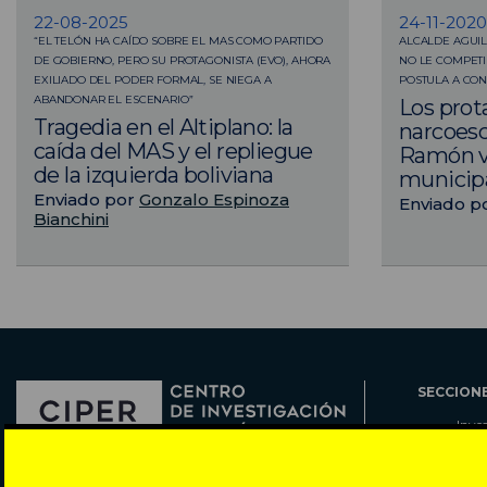
22-08-2025
24-11-2020
“EL TELÓN HA CAÍDO SOBRE EL MAS COMO PARTIDO
ALCALDE AGUIL
DE GOBIERNO, PERO SU PROTAGONISTA (EVO), AHORA
NO LE COMPETI
EXILIADO DEL PODER FORMAL, SE NIEGA A
POSTULA A CO
ABANDONAR EL ESCENARIO”
Los prot
Tragedia en el Altiplano: la
narcoesc
caída del MAS y el repliegue
Ramón va
de la izquierda boliviana
municip
Enviado por
Gonzalo Espinoza
Enviado p
Bianchini
SECCION
Inve
Actu
Col
Director: Pedro Ramírez