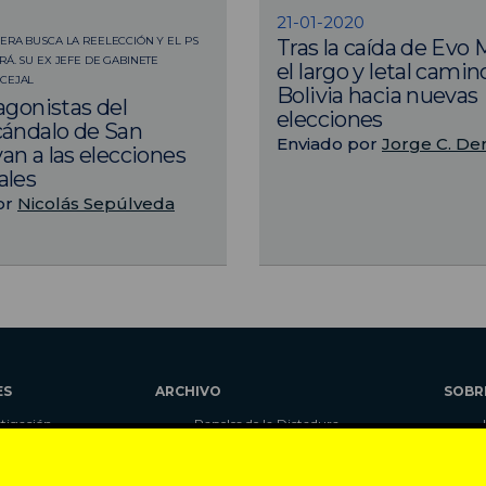
21-01-2020
ERA BUSCA LA REELECCIÓN Y EL PS
Tras la caída de Evo 
RÁ. SU EX JEFE DE GABINETE
el largo y letal camin
NCEJAL
Bolivia hacia nuevas
agonistas del
elecciones
ándalo de San
Enviado por
Jorge C. De
n a las elecciones
ales
or
Nicolás Sepúlveda
ES
ARCHIVO
SOBR
stigación
Papeles de la Dictadura
alidad
Libros
umnas
Blog