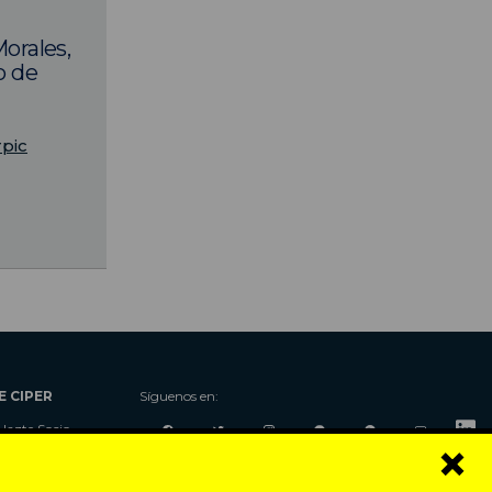
Morales,
o de
rpic
E CIPER
Síguenos en:
Hazte Socio
×
Nosotros
Donaciones