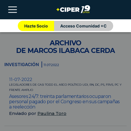
Hazte Socio
Acceso Comunidad +C
ARCHIVO
DE MARCOS ILABACA CERDA
INVESTIGACIÓN
11.07.2022
11-07-2022
LEGISLADORES DE CASI TODO EL ARCO POLÍTICO: UDI, RN, DC, PS, FRVS, PC Y
FRENTE AMPLIO
Asesores 24/7: treinta parlamentarios ocuparon
personal pagado por el Congreso en sus campañas
a reelección
Enviado por
Paulina Toro