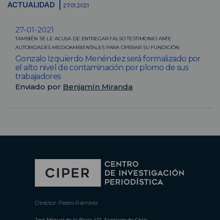
ACTUALIDAD
27.01.2021
27-01-2021
TAMBIÉN SE LE ACUSA DE ENTREGAR FALSO TESTIMONIO ANTE
AUTORIDADES MEDIOAMBIENTALES PARA OPERAR SU FUNDICIÓN
Gonzalo Izquierdo Menéndez será formalizado por
el alto nivel de contaminación por plomo de sus
trabajadores
Enviado por
Benjamín Miranda
Director: Pedro Ramírez
José Miguel de la Barra 412, Santiago de Chile