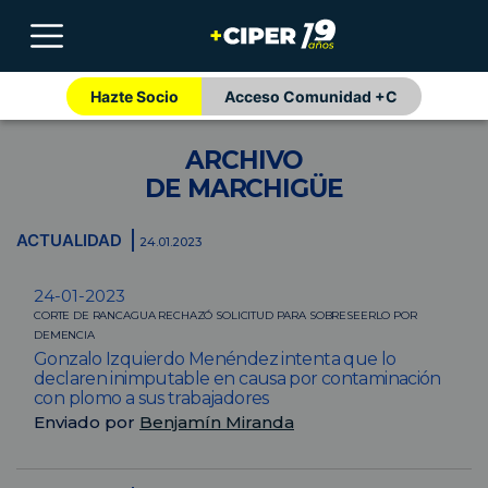
Hazte Socio
Acceso Comunidad +C
ARCHIVO
DE MARCHIGÜE
ACTUALIDAD
24.01.2023
24-01-2023
CORTE DE RANCAGUA RECHAZÓ SOLICITUD PARA SOBRESEERLO POR
DEMENCIA
Gonzalo Izquierdo Menéndez intenta que lo
declaren inimputable en causa por contaminación
con plomo a sus trabajadores
Enviado por
Benjamín Miranda