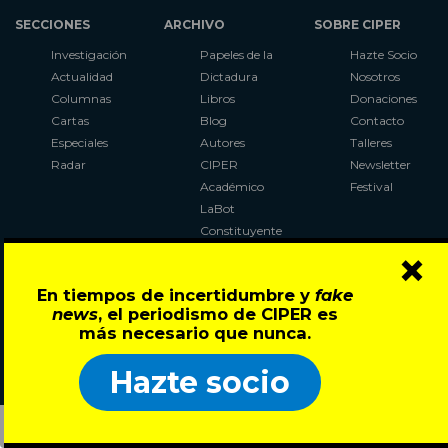
SECCIONES
ARCHIVO
SOBRE CIPER
Investigación
Papeles de la
Hazte Socio
Actualidad
Dictadura
Nosotros
Columnas
Libros
Donaciones
Cartas
Blog
Contacto
Especiales
Autores
Talleres
Radar
CIPER
Newsletter
Académico
Festival
LaBot
Constituyente
×
Al Plebiscito
con CIPER
En tiempos de incertidumbre y
fake
news
, el periodismo de CIPER es
Síguenos en:
más necesario que nunca.
Hazte socio