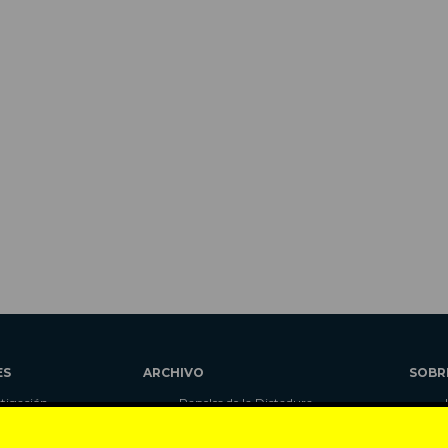
ES
ARCHIVO
SOBR
stigación
Papeles de la Dictadura
alidad
Libros
umnas
Blog