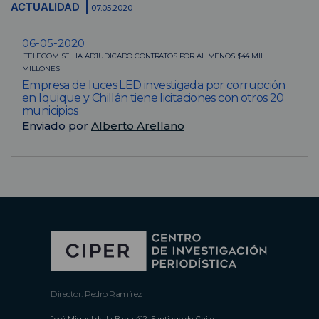
ACTUALIDAD
07.05.2020
06-05-2020
ITELECOM SE HA ADJUDICADO CONTRATOS POR AL MENOS $44 MIL
MILLONES
Empresa de luces LED investigada por corrupción
en Iquique y Chillán tiene licitaciones con otros 20
municipios
Enviado por
Alberto Arellano
Director: Pedro Ramírez
José Miguel de la Barra 412, Santiago de Chile