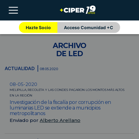
Hazte Socio
Acceso Comunidad +C
ARCHIVO
DE LED
ACTUALIDAD
08.05.2020
08-05-2020
MELIPILLA, RECOLETA Y LAS CONDES PAGARON LOS MONTOS MÁS ALTOS
EN LA REGIÓN
Investigación de la fiscalía por corrupción en
luminarias LED se extiende a municipios
metropolitanos
Enviado por
Alberto Arellano