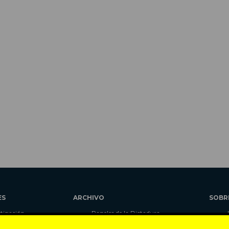
ES
ARCHIVO
SOBR
stigación
Papeles de la Dictadura
alidad
Libros