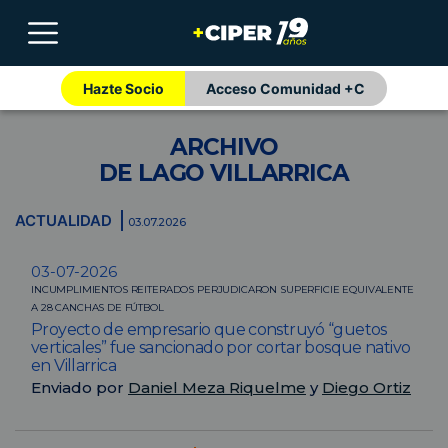
Hazte Socio
Acceso Comunidad +C
ARCHIVO
DE LAGO VILLARRICA
ACTUALIDAD
03.07.2026
03-07-2026
INCUMPLIMIENTOS REITERADOS PERJUDICARON SUPERFICIE EQUIVALENTE
A 28 CANCHAS DE FÚTBOL
Proyecto de empresario que construyó “guetos
verticales” fue sancionado por cortar bosque nativo
en Villarrica
Enviado por
Daniel Meza Riquelme
y
Diego Ortiz