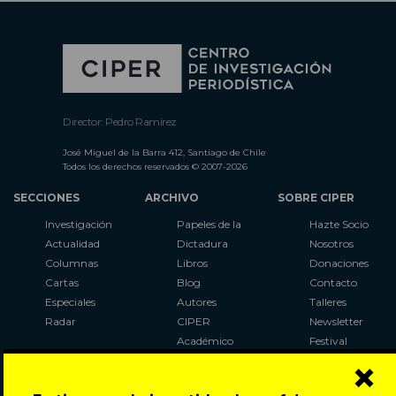
Director: Pedro Ramírez
José Miguel de la Barra 412, Santiago de Chile
Todos los derechos reservados © 2007-2026
SECCIONES
ARCHIVO
SOBRE CIPER
Investigación
Papeles de la
Hazte Socio
Actualidad
Dictadura
Nosotros
Columnas
Libros
Donaciones
Cartas
Blog
Contacto
Especiales
Autores
Talleres
Radar
CIPER
Newsletter
Académico
Festival
×
LaBot
Constituyente