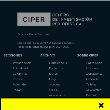
Director: Pedro Ramírez
José Miguel de la Barra 412, Santiago de Chile
Todos los derechos reservados © 2007-2026
SECCIONES
ARCHIVO
SOBRE CIPER
Investigación
Papeles de la
Hazte Socio
Actualidad
Dictadura
Nosotros
Columnas
Libros
Donaciones
Cartas
Blog
Contacto
Especiales
Autores
Talleres
Radar
CIPER
Newsletter
Académico
Festival
×
LaBot
Constituyente