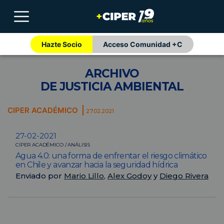
Hazte Socio
Acceso Comunidad +C
ARCHIVO
DE JUSTICIA AMBIENTAL
CIPER ACADÉMICO
27.02.2021
27-02-2021
CIPER ACADÉMICO / ANÁLISIS
Agua 4.0: una forma de enfrentar el riesgo climático
en Chile y avanzar hacia la seguridad hídrica
Enviado por
Mario Lillo
,
Alex Godoy
y
Diego Rivera