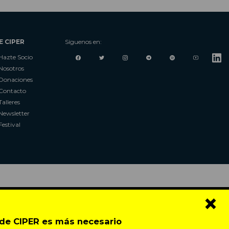
E CIPER
Síguenos en:
Hazte Socio
Nosotros
Donaciones
Contacto
Talleres
Newsletter
Festival
×
o de CIPER es más necesario