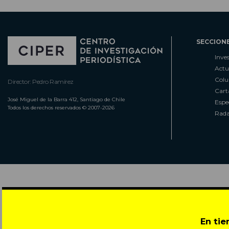
SECCION
Inve
Actu
Col
Director: Pedro Ramírez
Cart
José Miguel de la Barra 412, Santiago de Chile
Espe
Todos los derechos reservados © 2007-2026
Rada
En ti