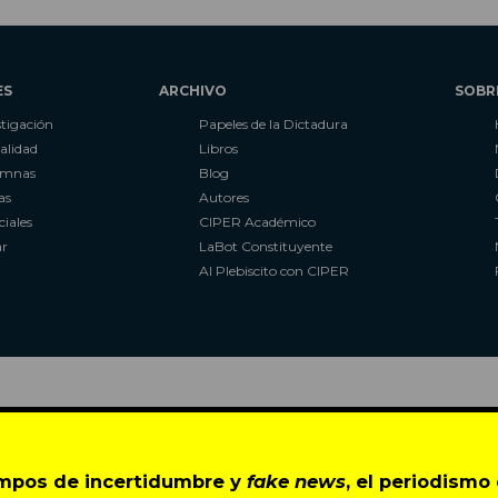
ES
ARCHIVO
SOBR
stigación
Papeles de la Dictadura
alidad
Libros
umnas
Blog
as
Autores
ciales
CIPER Académico
r
LaBot Constituyente
Al Plebiscito con CIPER
empos de incertidumbre y
fake news
, el periodism