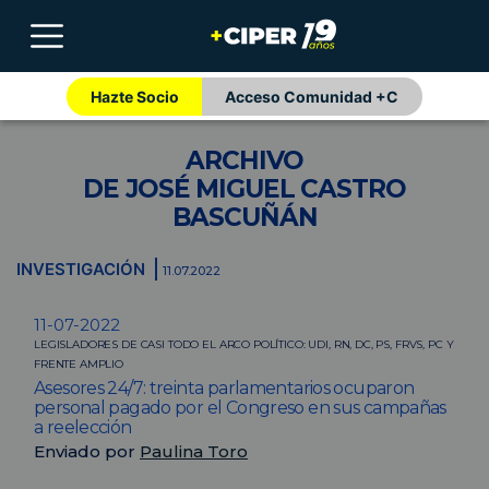
Hazte Socio
Acceso Comunidad +C
ARCHIVO
DE JOSÉ MIGUEL CASTRO
BASCUÑÁN
INVESTIGACIÓN
11.07.2022
11-07-2022
LEGISLADORES DE CASI TODO EL ARCO POLÍTICO: UDI, RN, DC, PS, FRVS, PC Y
FRENTE AMPLIO
Asesores 24/7: treinta parlamentarios ocuparon
personal pagado por el Congreso en sus campañas
a reelección
Enviado por
Paulina Toro