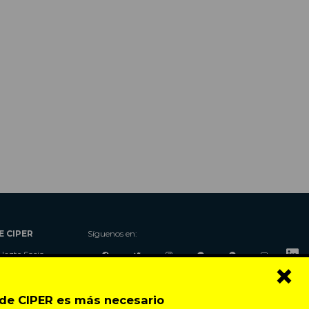
E CIPER
Síguenos en:
Hazte Socio
×
Nosotros
Donaciones
o de CIPER es más necesario
Contacto