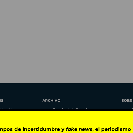
ES
ARCHIVO
SOBR
stigación
Papeles de la Dictadura
alidad
Libros
umnas
Blog
empos de incertidumbre y
fake news
, el periodism
as
Autores