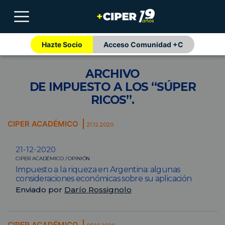
Hazte Socio
Acceso Comunidad +C
ARCHIVO
DE IMPUESTO A LOS “SÚPER
RICOS”.
CIPER ACADÉMICO
21.12.2020
21-12-2020
CIPER ACADÉMICO / OPINIÓN
Impuesto a la riqueza en Argentina: algunas
consideraciones económicas sobre su aplicación
Enviado por
Darío Rossignolo
CIPER ACADÉMICO