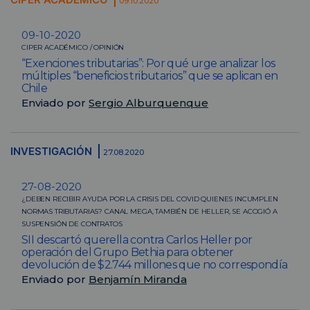
09.10.2020
09-10-2020
CIPER ACADÉMICO / OPINIÓN
“Exenciones tributarias”: Por qué urge analizar los
múltiples “beneficios tributarios” que se aplican en
Chile
Enviado por
Sergio Alburquenque
INVESTIGACIÓN
27.08.2020
27-08-2020
¿DEBEN RECIBIR AYUDA POR LA CRISIS DEL COVID QUIENES INCUMPLEN
NORMAS TRIBUTARIAS? CANAL MEGA, TAMBIÉN DE HELLER, SE ACOGIÓ A
SUSPENSIÓN DE CONTRATOS
SII descartó querella contra Carlos Heller por
operación del Grupo Bethia para obtener
devolución de $2.744 millones que no correspondía
Enviado por
Benjamín Miranda