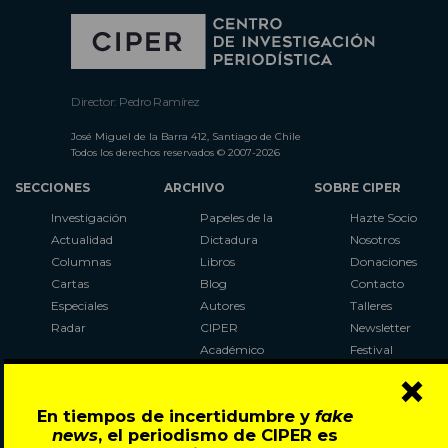
Director: Pedro Ramírez
José Miguel de la Barra 412, Santiago de Chile
Todos los derechos reservados © 2007-2026
SECCIONES
ARCHIVO
SOBRE CIPER
Investigación
Papeles de la
Hazte Socio
Actualidad
Dictadura
Nosotros
Columnas
Libros
Donaciones
Cartas
Blog
Contacto
Especiales
Autores
Talleres
Radar
CIPER
Newsletter
Académico
Festival
×
LaBot
Constituyente
En tiempos de incertidumbre y
fake
Al Plebiscito
news
, el periodismo de CIPER es
con CIPER