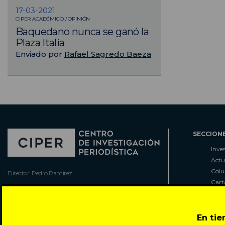
17-03-2021
CIPER ACADÉMICO / OPINIÓN
Baquedano nunca se ganó la
Plaza Italia
Enviado por
Rafael Sagredo Baeza
SECCION
Inve
Actu
Col
Director: Pedro Ramírez
Cart
José Miguel de la Barra 412, Santiago de Chile
Espe
Todos los derechos reservados © 2007-2026
Rada
En ti