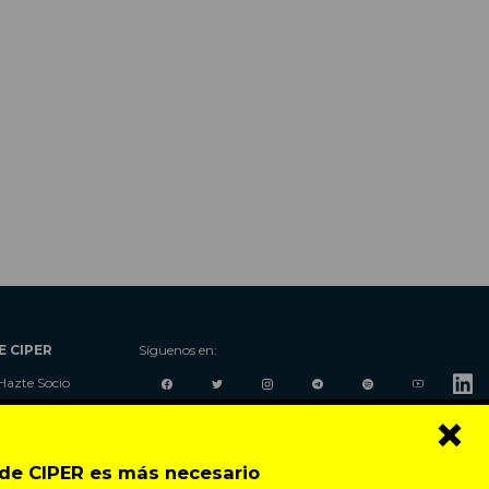
E CIPER
Síguenos en:
Hazte Socio
Nosotros
×
Donaciones
Contacto
o de CIPER es más necesario
Talleres