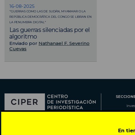
16-08-2025
"GUERRAS COMO LAS DE SUDÁN, MYANMAR O LA
REPÚBLICA DEMOCRÁTICA DEL CONGO SE LIBRAN EN
LA PENUMBRA DIGITAL"
Las guerras silenciadas por el
algoritmo
Enviado por
Nathanael F. Severino
Cuevas
SECCION
Inve
Actu
Col
Director: Pedro Ramírez
Cart
En ti
José Miguel de la Barra 412, Santiago de Chile
Espe