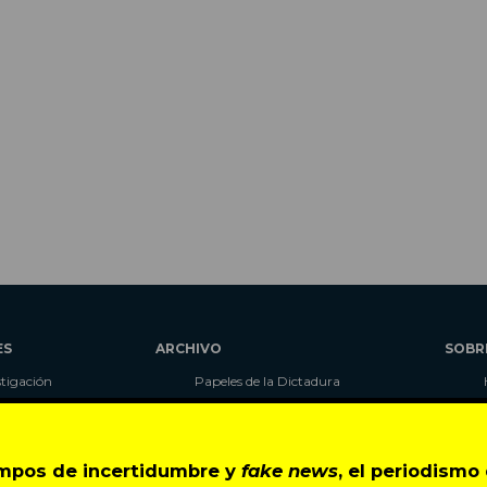
ES
ARCHIVO
SOBR
stigación
Papeles de la Dictadura
alidad
Libros
umnas
Blog
as
Autores
empos de incertidumbre y
fake news
, el periodism
ciales
CIPER Académico