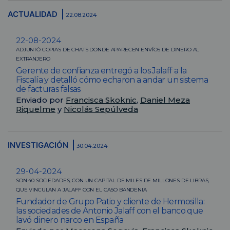
ACTUALIDAD
22.08.2024
22-08-2024
ADJUNTÓ COPIAS DE CHATS DONDE APARECEN ENVÍOS DE DINERO AL
EXTRANJERO
Gerente de confianza entregó a los Jalaff a la
Fiscalía y detalló cómo echaron a andar un sistema
de facturas falsas
Enviado por
Francisca Skoknic
,
Daniel Meza
Riquelme
y
Nicolás Sepúlveda
INVESTIGACIÓN
30.04.2024
29-04-2024
SON 40 SOCIEDADES, CON UN CAPITAL DE MILES DE MILLONES DE LIBRAS,
QUE VINCULAN A JALAFF CON EL CASO BANDENIA
Fundador de Grupo Patio y cliente de Hermosilla:
las sociedades de Antonio Jalaff con el banco que
lavó dinero narco en España