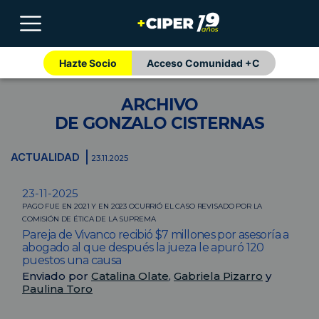
Hazte Socio
Acceso Comunidad +C
ARCHIVO
DE GONZALO CISTERNAS
ACTUALIDAD
23.11.2025
23-11-2025
PAGO FUE EN 2021 Y EN 2023 OCURRIÓ EL CASO REVISADO POR LA
COMISIÓN DE ÉTICA DE LA SUPREMA
Pareja de Vivanco recibió $7 millones por asesoría a
abogado al que después la jueza le apuró 120
puestos una causa
Enviado por
Catalina Olate
,
Gabriela Pizarro
y
Paulina Toro