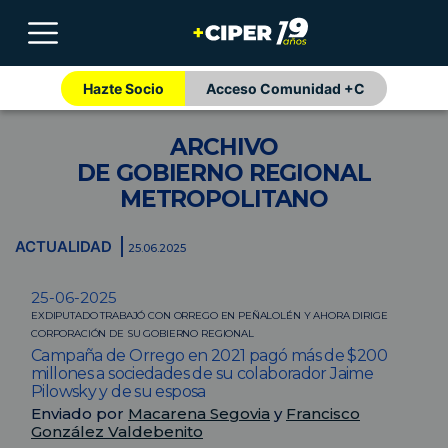
Hazte Socio
Acceso Comunidad +C
ARCHIVO
DE GOBIERNO REGIONAL
METROPOLITANO
ACTUALIDAD
25.06.2025
25-06-2025
EXDIPUTADO TRABAJÓ CON ORREGO EN PEÑALOLÉN Y AHORA DIRIGE
CORPORACIÓN DE SU GOBIERNO REGIONAL
Campaña de Orrego en 2021 pagó más de $200
millones a sociedades de su colaborador Jaime
Pilowsky y de su esposa
Enviado por
Macarena Segovia
y
Francisco
González Valdebenito