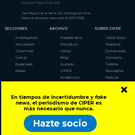
Director: Pedro Ramírez
José Miguel de la Barra 412, Santiago de Chile
Todos los derechos reservados © 2007-2026
SECCIONES
ARCHIVO
SOBRE CIPER
Investigación
Papeles de la
Hazte Socio
Actualidad
Dictadura
Nosotros
Columnas
Libros
Donaciones
Cartas
Blog
Contacto
Especiales
Autores
Talleres
Radar
CIPER
Newsletter
Académico
Festival
×
LaBot
Constituyente
En tiempos de incertidumbre y
fake
Al Plebiscito
news
, el periodismo de CIPER es
con CIPER
más necesario que nunca.
Síguenos en:
Hazte socio