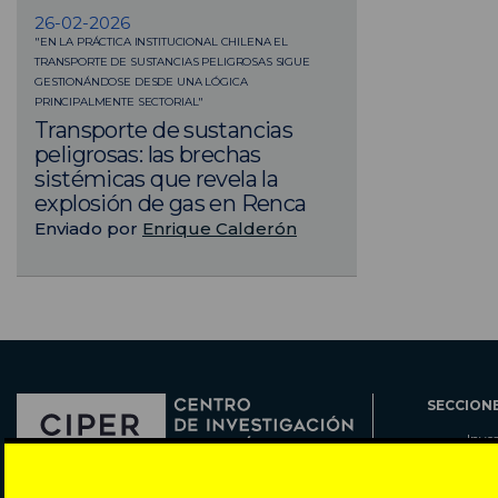
26-02-2026
"EN LA PRÁCTICA INSTITUCIONAL CHILENA EL
TRANSPORTE DE SUSTANCIAS PELIGROSAS SIGUE
GESTIONÁNDOSE DESDE UNA LÓGICA
PRINCIPALMENTE SECTORIAL"
Transporte de sustancias
peligrosas: las brechas
sistémicas que revela la
explosión de gas en Renca
Enviado por
Enrique Calderón
SECCION
Inve
Actu
Col
Director: Pedro Ramírez