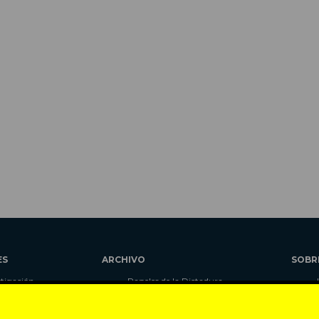
ES
ARCHIVO
SOBR
stigación
Papeles de la Dictadura
alidad
Libros
umnas
Blog