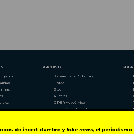
ES
ARCHIVO
SOBR
stigación
Papeles de la Dictadura
alidad
Libros
umnas
Blog
as
Autores
ciales
CIPER Académico
r
LaBot Constituyente
Al Plebiscito con CIPER
empos de incertidumbre y
fake news
, el periodism