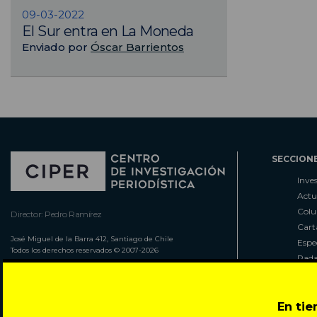
09-03-2022
El Sur entra en La Moneda
Enviado por
Óscar Barrientos
SECCION
Inve
Actu
Col
Director: Pedro Ramírez
Cart
José Miguel de la Barra 412, Santiago de Chile
Espe
Todos los derechos reservados © 2007-2026
Rada
En ti