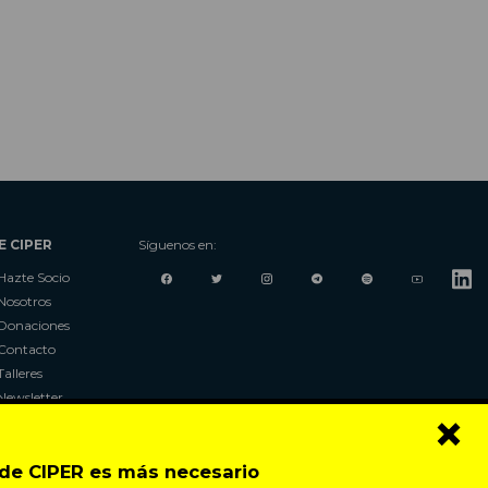
E CIPER
Síguenos en:
Hazte Socio
Nosotros
Donaciones
Contacto
Talleres
Newsletter
×
Festival
o de CIPER es más necesario