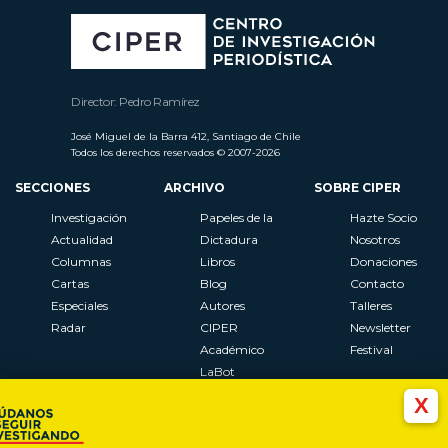
Director: Pedro Ramírez
José Miguel de la Barra 412, Santiago de Chile
Todos los derechos reservados © 2007-2026
SECCIONES
ARCHIVO
SOBRE CIPER
Investigación
Papeles de la
Hazte Socio
Actualidad
Dictadura
Nosotros
Columnas
Libros
Donaciones
Cartas
Blog
Contacto
Especiales
Autores
Talleres
Radar
CIPER
Newsletter
Académico
Festival
LaBot
Constituyente
X
Al Plebiscito
con CIPER