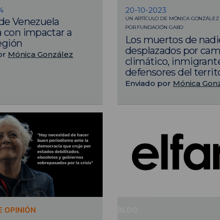
4
20-10-2023
UN ARTÍCULO DE MÓNICA GONZÁLEZ
s de Venezuela
POR FUNDACIÓN GABO
 con impactar a
Los muertos de nadi
región
desplazados por cam
or
Mónica González
climático, inmigrant
defensores del territ
Enviado por
Mónica Gon
 OPINIÓN
BLOG