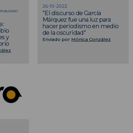
26-10-2022
 PUBLICADO
"El discurso de García
Márquez fue una luz para
e:
hacer periodismo en medio
bio
de la oscuridad"
es y
Enviado por
Mónica González
orio
zález