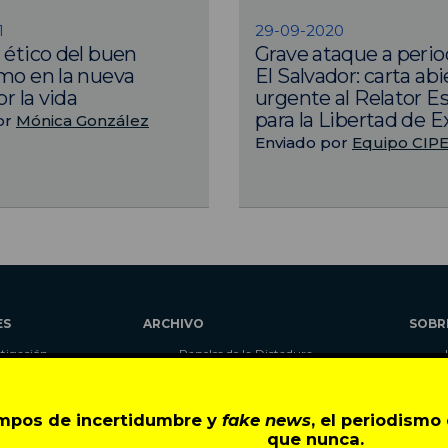
1
29-09-2020
 ético del buen
Grave ataque a perio
mo en la nueva
El Salvador: carta abi
or la vida
urgente al Relator E
para la Libertad de 
or
Mónica González
Enviado por
Equipo CIP
ES
ARCHIVO
SOBR
stigación
Papeles de la Dictadura
alidad
Libros
umnas
Blog
empos de incertidumbre y
fake news
, el periodism
as
Autores
que nunca.
ciales
CIPER Académico