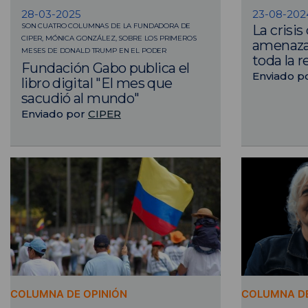
28-03-2025
23-08-202
SON CUATRO COLUMNAS DE LA FUNDADORA DE
​La crisi
CIPER, MÓNICA GONZÁLEZ, SOBRE LOS PRIMEROS
amenaza
MESES DE DONALD TRUMP EN EL PODER
toda la 
Fundación Gabo publica el
Enviado p
libro digital "El mes que
sacudió al mundo"
Enviado por
CIPER
COLUMNA DE OPINIÓN
COLUMNA DE