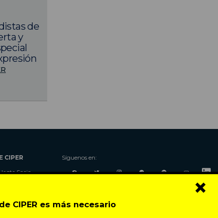
distas de
erta y
special
Expresión
ER
E CIPER
Síguenos en:
Hazte Socio
×
Nosotros
Donaciones
o de CIPER es más necesario
Contacto
Talleres