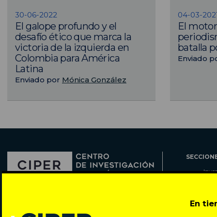
30-06-2022
04-03-202
El galope profundo y el
El motor
desafío ético que marca la
periodis
victoria de la izquierda en
batalla p
Colombia para América
Enviado p
Latina
Enviado por
Mónica González
SECCION
Inve
Actu
Col
Director: Pedro Ramírez
En ti
Cart
José Miguel de la Barra 412, Santiago de Chile
Espe