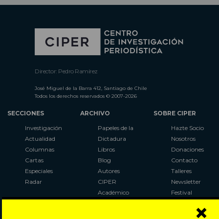
Director: Pedro Ramírez
José Miguel de la Barra 412, Santiago de Chile
Todos los derechos reservados © 2007-2026
SECCIONES
ARCHIVO
SOBRE CIPER
Investigación
Papeles de la
Hazte Socio
Actualidad
Dictadura
Nosotros
Columnas
Libros
Donaciones
Cartas
Blog
Contacto
Especiales
Autores
Talleres
Radar
CIPER
Newsletter
Académico
Festival
×
LaBot
Constituyente